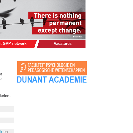
t GAP netwerk
Vacatures
ot
e
kelen.
ok
en