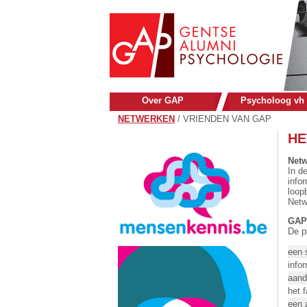
Over GAP
Psycholoog vh 
NETWERKEN
/
VRIENDEN VAN GAP
HE
Netw
In d
info
loop
Netw
GAP 
De pi
een 
infor
aand
het f
een 