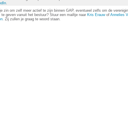
edIn
.
je zin om zelf meer actief te zijn binnen GAP, eventueel zelfs om de verenig
 te geven vanuit het bestuur? Stuur een mailtje naar
Kris Erauw
of
Annelies 
en
. Zij zullen je graag te woord staan.