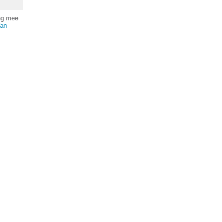
ing mee
Van