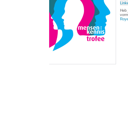
Link
Heb 
vorm
Roy