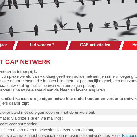
jaar
Lid worden?
GAP activiteiten
He
T GAP NETWERK
erken is belangrijk.
e complexe wereld van vandaag geeft een solide netwerk je immers toegang t
rmatie en tot mensen die kunnen bijdragen tot persoonlijke groei, een duurzam
baanontwikkeling, het uitbouwen van een eigen praktijk..
erken is nauw gerelateerd aan de idee van levenslang leren.
creëert kansen om je eigen netwerk te onderhouden en verder te ontwik
jlers daarbij zijn:
sterke band met de eigen leden en met de universiteit;
matie: via onze site en via mailings;
acht voor ontmoeting;
aciliteren van externe netwerkinitiatieven voor alumni;
actieve aanwezigheid op sociale en professionele netwerksites zoals
Facebo