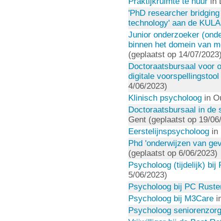
Praktijkruimte te huur
in 
'PhD researcher bridging
technology' aan de KUL
Junior onderzoeker (ond
binnen het domein van m
(geplaatst op 14/07/2023
Doctoraatsbursaal voor 
digitale voorspellingstoo
4/06/2023)
Klinisch psycholoog
in O
Doctoraatsbursaal in de
Gent (geplaatst op 19/06
Eerstelijnspsycholoog
in 
Phd 'onderwijzen van ge
(geplaatst op 6/06/2023)
Psycholoog (tijdelijk) bi
5/06/2023)
Psycholoog bij PC Ruste
Psycholoog bij M3Care
i
Psycholoog seniorenzor