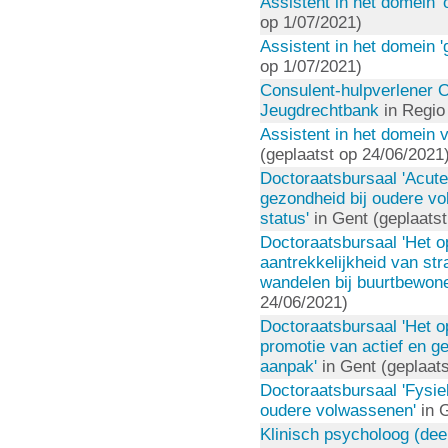
Assistent in het domein '
op 1/07/2021)
Assistent in het domein 
op 1/07/2021)
Consulent-hulpverlener 
Jeugdrechtbank
in Regio
Assistent in het domein
(geplaatst op 24/06/2021
Doctoraatsbursaal 'Acut
gezondheid bij oudere v
status'
in Gent (geplaatst
Doctoraatsbursaal 'Het o
aantrekkelijkheid van str
wandelen bij buurtbewone
24/06/2021)
Doctoraatsbursaal 'Het o
promotie van actief en g
aanpak'
in Gent (geplaats
Doctoraatsbursaal 'Fysiek
oudere volwassenen'
in G
Klinisch psycholoog (dee