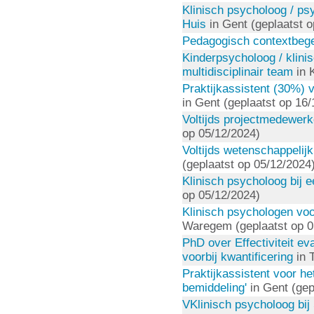
Klinisch psycholoog / ps
Huis
in Gent (geplaatst o
Pedagogisch contextbege
Kinderpsycholoog / klini
multidisciplinair team
in 
Praktijkassistent (30%) 
in Gent (geplaatst op 16
Voltijds projectmedewerk
op 05/12/2024)
Voltijds wetenschappelij
(geplaatst op 05/12/2024
Klinisch psycholoog bij e
op 05/12/2024)
Klinisch psychologen voor
Waregem (geplaatst op 0
PhD over Effectiviteit e
voorbij kwantificering
in T
Praktijkassistent voor het
bemiddeling'
in Gent (gep
VKlinisch psycholoog bij