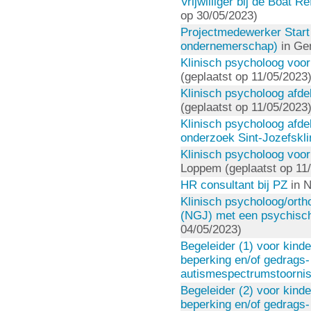
Vrijwilliger bij de Boat 
op 30/05/2023)
Projectmedewerker Start 
ondernemerschap)
in Gen
Klinisch psycholoog voor
(geplaatst op 11/05/2023
Klinisch psycholoog afdel
(geplaatst op 11/05/2023
Klinisch psycholoog afde
onderzoek Sint-Jozefskli
Klinisch psycholoog voor
Loppem (geplaatst op 11
HR consultant bij PZ
in N
Klinisch psycholoog/ortho
(NGJ) met een psychisch
04/05/2023)
Begeleider (1) voor kind
beperking en/of gedrags-
autismespectrumstoorni
Begeleider (2) voor kind
beperking en/of gedrags-