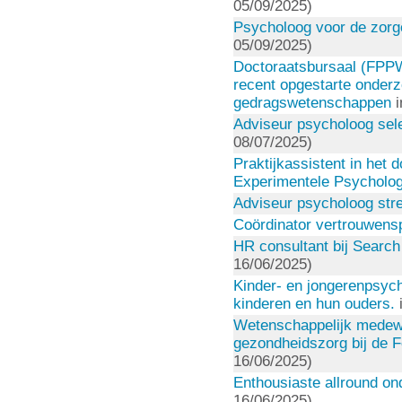
05/09/2025)
Psycholoog voor de zor
05/09/2025)
Doctoraatsbursaal (FPPW
recent opgestarte onderzo
gedragswetenschappen
i
Adviseur psycholoog selec
08/07/2025)
Praktijkassistent in het 
Experimentele Psycholog
Adviseur psycholoog str
Coördinator vertrouwens
HR consultant bij Search
16/06/2025)
Kinder- en jongerenpsyc
kinderen en hun ouders.
i
Wetenschappelijk medewer
gezondheidszorg bij de 
16/06/2025)
Enthousiaste allround o
16/06/2025)