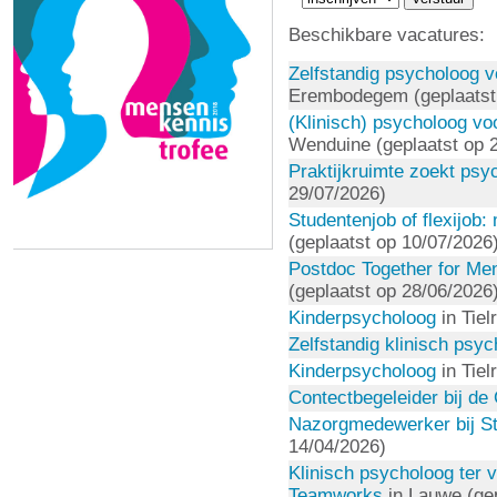
Beschikbare vacatures:
Zelfstandig psycholoog vo
Erembodegem (geplaatst
(Klinisch) psycholoog voo
Wenduine (geplaatst op 
Praktijkruimte zoekt psy
29/07/2026)
Studentenjob of flexijob
(geplaatst op 10/07/2026
Postdoc Together for Men
(geplaatst op 28/06/2026
Kinderpsycholoog
in Tiel
Zelfstandig klinisch psy
Kinderpsycholoog
in Tiel
Contectbegeleider bij de
Nazorgmedewerker bij St
14/04/2026)
Klinisch psycholoog ter 
Teamworks
in Lauwe (gep