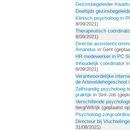
Gezinsbegeleider Kwadr
Deeltijds gezinsbegeleid
Klinisch psycholoog in 
8/09/2021)
Therapeutisch coördinat
8/09/2021)
Directie-assistent/commu
Amandus
in Gent (geplaa
HR medewerker in PC S
Inhoudelijk coördinator 
8/09/2021)
Verantwoordelijke interna
de Arteveldehogeschool
i
Zelfstandig psycholoog te
praktijk
in Sint-Job (gepl
Verschillende psychologe
berg/Wilrijk (geplaatst o
Psycholoog-zorgcoördina
Directeur bij Vluchtelin
31/08/2021)