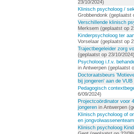
23/10/2024)
Klinisch psycholoog / se
Grobbendonk (geplaatst 
Verschillende klinisch p
Merksem (geplaatst op 2
Kinderpsycholoog ter aan
Vorselaar (geplaatst op 
Trajectbegeleider zorg v
(geplaatst op 23/10/2024
Psycholoog i.f.v. behand
in Antwerpen (geplaatst 
Doctoraatsbeurs 'Motieve
bij jongeren' aan de VUB
Pedagogisch contextbege
6/09/2024)
Projectcoördinator voor 4
jongeren
in Antwerpen (g
Klinisch psycholoog of o
en jongvolwassenenteam
Klinisch psycholoog Kind
Gent (geplaatst op 22/08