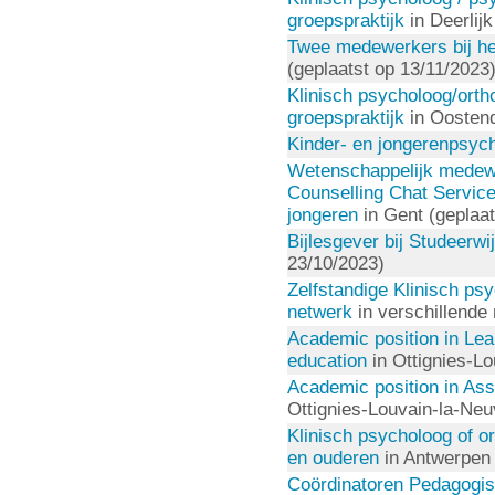
groepspraktijk
in Deerlijk
Twee medewerkers bij h
(geplaatst op 13/11/2023
Klinisch psycholoog/ort
groepspraktijk
in Oostend
Kinder- en jongerenpsyc
Wetenschappelijk medewe
Counselling Chat Servic
jongeren
in Gent (geplaat
Bijlesgever bij Studeerwi
23/10/2023)
Zelfstandige Klinisch ps
netwerk
in verschillende 
Academic position in Lea
education
in Ottignies-Lo
Academic position in Ass
Ottignies-Louvain-la-Neu
Klinisch psycholoog of 
en ouderen
in Antwerpen 
Coördinatoren Pedagogi