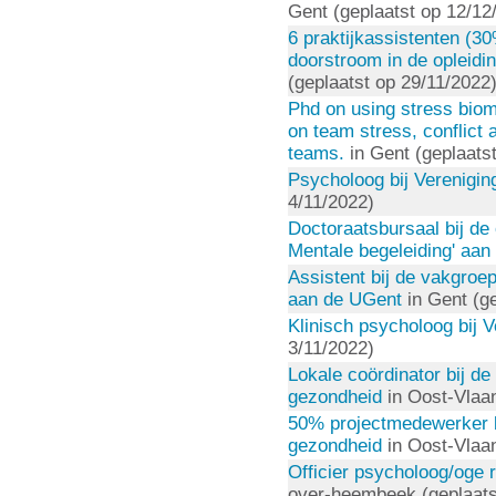
Gent (geplaatst op 12/12
6 praktijkassistenten (30
doorstroom in de opleidi
(geplaatst op 29/11/2022
Phd on using stress biom
on team stress, conflict
teams.
in Gent (geplaats
Psycholoog bij Verenigin
4/11/2022)
Doctoraatsbursaal bij de
Mentale begeleiding' aa
Assistent bij de vakgroep
aan de UGent
in Gent (ge
Klinisch psycholoog bij 
3/11/2022)
Lokale coördinator bij d
gezondheid
in Oost-Vlaan
50% projectmedewerker b
gezondheid
in Oost-Vlaan
Officier psycholoog/oge r
over-heembeek (geplaats