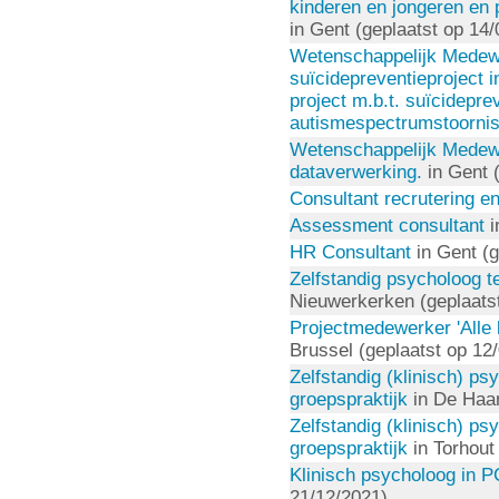
kinderen en jongeren en
in Gent (geplaatst op 14
Wetenschappelijk Medew
suïcidepreventieproject
project m.b.t. suïcidepre
autismespectrumstoorni
Wetenschappelijk Medewe
dataverwerking.
in Gent 
Consultant recrutering en
Assessment consultant
i
HR Consultant
in Gent (g
Zelfstandig psycholoog t
Nieuwerkerken (geplaats
Projectmedewerker 'Alle 
Brussel (geplaatst op 12
Zelfstandig (klinisch) ps
groepspraktijk
in De Haan
Zelfstandig (klinisch) ps
groepspraktijk
in Torhout
Klinisch psycholoog in 
21/12/2021)