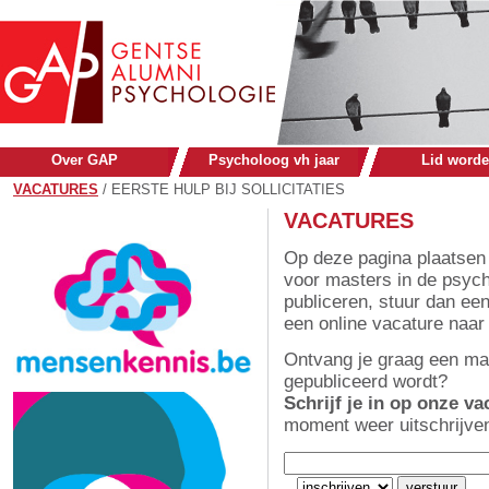
Over GAP
Psycholoog vh jaar
Lid word
VACATURES
/
EERSTE HULP BIJ SOLLICITATIES
VACATURES
Op deze pagina plaatsen 
voor masters in de psych
publiceren, stuur dan een
een online vacature naa
Ontvang je graag een ma
gepubliceerd wordt?
Schrijf je in op onze va
moment weer uitschrijve