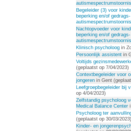
autismespectrumstoorni
Begeleider (3) voor kind
beperking en/of gedrags-
autismespectrumstoorni
Nachtopvoeder voor kind
beperking en/of gedrags-
autismespectrumstoorni
Klinisch psycholoog
in Zo
Persoonlijk assistent
in G
Voltijds gezinsmedewerke
(geplaatst op 7/04/2023)
Contextbegeleider voor 
jongeren
in Gent (geplaat
Leefgroepbegeleider bij 
op 4/04/2023)
Zelfstandig psycholoog vo
Medical Balance Center
i
Psycholoog ter aanvulling
(geplaatst op 30/03/2023
Kinder- en jongerenpsych