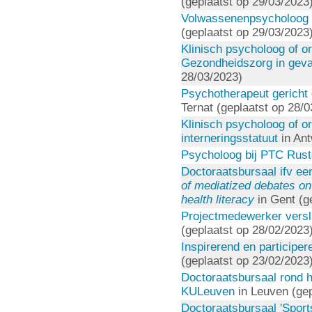
(geplaatst op 29/03/2023
Volwassenenpsycholoog bi
(geplaatst op 29/03/2023
Klinisch psycholoog of o
Gezondheidszorg in gev
28/03/2023)
Psychotherapeut gericht 
Ternat (geplaatst op 28/
Klinisch psycholoog of o
interneringsstatuut
in Ant
Psycholoog bij PTC Rus
Doctoraatsbursaal ifv 
of mediatized debates on 
health literacy
in Gent (g
Projectmedewerker versl
(geplaatst op 28/02/2023
Inspirerend en participe
(geplaatst op 23/02/2023
Doctoraatsbursaal rond h
KULeuven
in Leuven (gep
Doctoraatsbursaal 'Sport