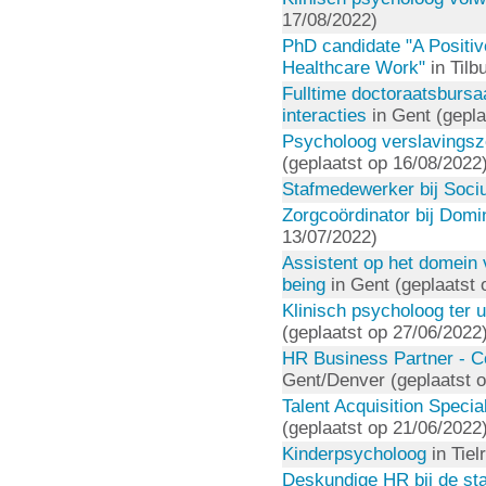
17/08/2022)
PhD candidate "A Positi
Healthcare Work"
in Tilb
Fulltime doctoraatsbursa
interacties
in Gent (gepla
Psycholoog verslavingsz
(geplaatst op 16/08/2022
Stafmedewerker bij Soci
Zorgcoördinator bij Domi
13/07/2022)
Assistent op het domein
being
in Gent (geplaatst 
Klinisch psycholoog ter u
(geplaatst op 27/06/2022
HR Business Partner - C
Gent/Denver (geplaatst 
Talent Acquisition Specia
(geplaatst op 21/06/2022
Kinderpsycholoog
in Tiel
Deskundige HR bij de st