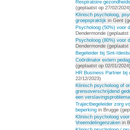
Respiratoire gezondheids
(geplaatst op 27/02/2024
Klinisch psycholoog, psy
groepspraktijk
in Gent (g
Psycholoog (50%) voor de
Dendermonde (geplaatst 
Psycholoog (80%) voor de
Dendermonde (geplaatst 
Begeleider bij Sint-Idesb
Coördinator extern pedag
(geplaatst op 02/01/2024
HR Business Partner bij 
22/12/2023)
Klinisch psycholoog of 
grensoverschrijdend ged
een verslavingsproblema
Trajectbegeleider zorg v
beperking
in Brugge (gep
Klinisch psycholoog voor
Vreemdelingenzaken
in B
Klinisch psycholoog / ps